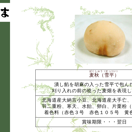
ばくしゅう（せっぺい）
麦秋（雪平）
潰し餡を胡麻の入った雪平で包ん
刈り入れの前の稔った麦畑を表現し
北海道産大納言小豆、北海道産大手亡、
羽二重粉、寒天、水飴、卵白、片栗粉（
着色料（赤色３号 赤色１０５号 黄
賞味期限・・・翌日