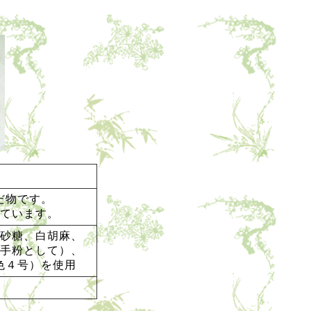
だ物です。
ています。
砂糖、白胡麻、
手粉として）、
色４号）を使用