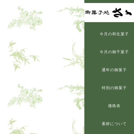
今月の和生菓子
今月の御干菓子
通年の御菓子
特別の御菓子
価格表
素材について