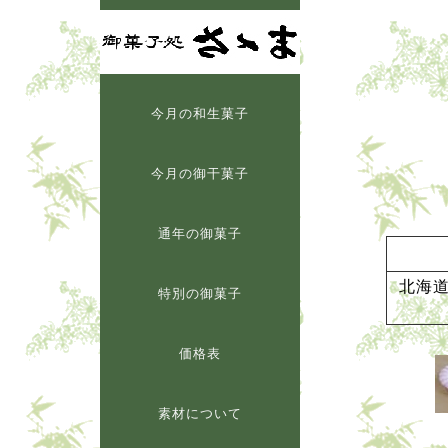
今月の和生菓子
今月の御干菓子
通年の御菓子
北海
特別の御菓子
価格表
素材について