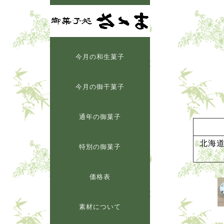
今月の和生菓子
今月の御干菓子
通年の御菓子
北海
特別の御菓子
価格表
素材について